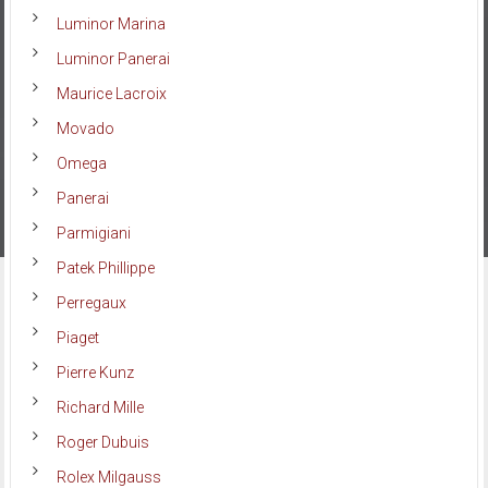
Luminor Marina
Luminor Panerai
Maurice Lacroix
Movado
Omega
Panerai
Parmigiani
Patek Phillippe
Perregaux
Piaget
Pierre Kunz
Richard Mille
Roger Dubuis
Rolex Milgauss