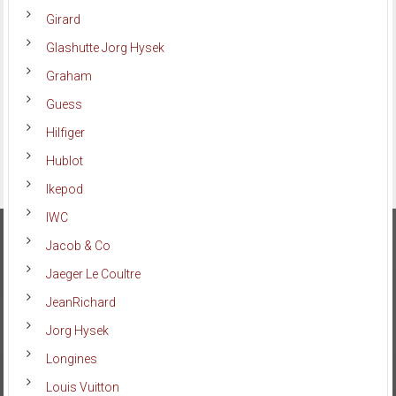
Girard
Glashutte Jorg Hysek
Graham
Guess
Hilfiger
Hublot
Ikepod
IWC
Jacob & Co
Jaeger Le Coultre
JeanRichard
Jorg Hysek
Longines
Louis Vuitton