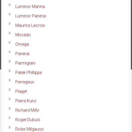
Luminor Marina
Luminor Panerai
Maurice Lacroix
Movado
Omega
Panerai
Parmigiani
Patek Phillippe
Perregaux
Piaget
Pierre Kunz
Richard Mille
Roger Dubuis
Rolex Milgauss