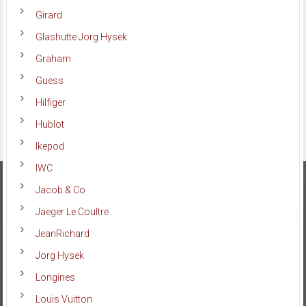
Girard
Glashutte Jorg Hysek
Graham
Guess
Hilfiger
Hublot
Ikepod
IWC
Jacob & Co
Jaeger Le Coultre
JeanRichard
Jorg Hysek
Longines
Louis Vuitton